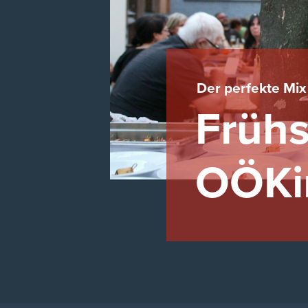
Der perfekte Mix 
Frühs
OÖKi