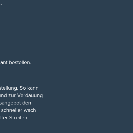
.
ant bestellen.
tellung. So kann
 und zur Verdauung
cksangebot den
 schneller wach
ter Streifen.