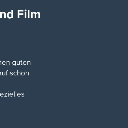
nd Film
inen guten
rauf schon
ezielles