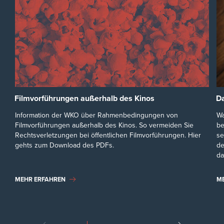
Filmvorführungen außerhalb des Kinos
Da
Information der WKO über Rahmenbedingungen von
Wa
Filmvorführungen außerhalb des Kinos. So vermeiden Sie
be
Rechtsverletzungen bei öffentlichen Filmvorführungen. Hier
se
gehts zum Download des PDFs.
de
da
MEHR ERFAHREN
M