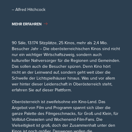
– Alfred Hitchcock
MEHR ERFAHREN
90 Säle, 13.174 Sitzplätze, 25 Kinos, mehr als 2,4 Mio.
Besucher Jahr – Die oberösterreichischen Kinos sind nicht
nur ein wichtiger Wirtschaftszweig, sondern auch
kultureller Nahversorger für die Regionen und Gemeinden.
Das sollen auch die Besucher spüren. Denn Kino hört
nicht an der Leinwand auf, sondern geht weit über die
Schwelle der Lichtspielhäuser hinaus. Was und vor allem
wer hinter dieser Leidenschaft in Oberösterreich steht,
erfahren Sie auf dieser Plattform.
Oberösterreich ist zweifelsohne ein Kino-Land. Das
#ZeitfürKino.
Angebot von Film und Programm spannt sich über die
Du triffst Freunde nur
ganze Palette des Filmgeschmacks, für Groß und Klein, für
Vollblut-Cineasten und Wochenend-Film-Fans. Die
noch online
Vielseitigkeit ist groß, doch der Zusammenhalt unter den
Kinos ist noch größer. Deswegen wollen die